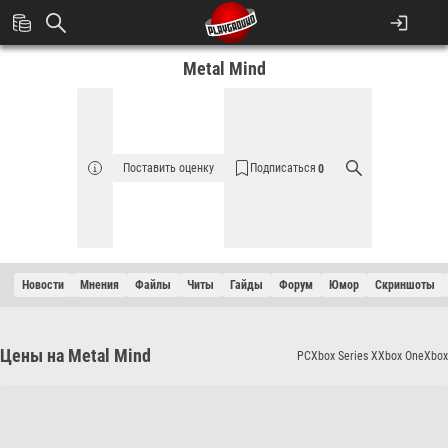
Metal Mind
Поставить оценку
Подписаться
0
Новости
Мнения
Файлы
Читы
Гайды
Форум
Юмор
Cкриншоты
Цены на Metal Mind
PC
Xbox Series X
Xbox One
Xbox