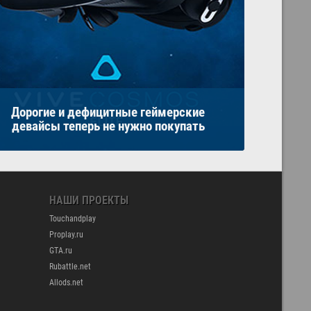
Дорогие и дефицитные геймерские
девайсы теперь не нужно покупать
НАШИ ПРОЕКТЫ
Touchandplay
Proplay.ru
GTA.ru
Rubattle.net
Allods.net