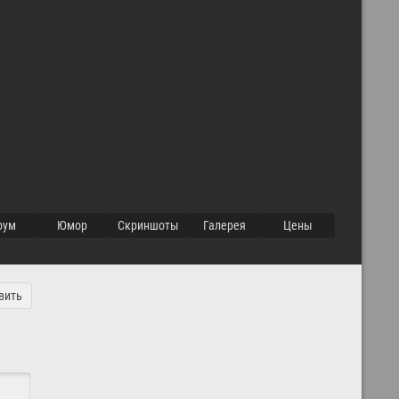
орум
Юмор
Cкриншоты
Галерея
Цены
вить