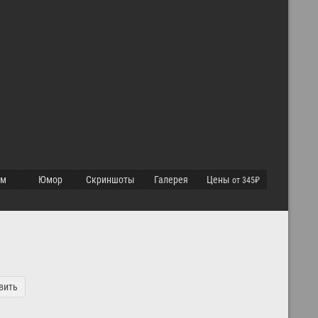
ум
Юмор
Cкриншоты
Галерея
Цены
от 345₽
вить