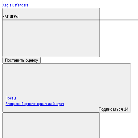
Aegis Defenders
ЧАТ ИГРЫ
Поставить оценку
Призы
Выигрывай ценные призы за бонусы
Подписаться
14