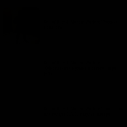
4 июля 2020
|
Модели
,
Геймплей
,
Одежда
,
Оружие
,
Звуки
,
Скины
Call of Duty 4: Modern Warfare "Русские
Лоялисты"
248
3
5
10 февраля 2020
|
Звуки
,
Саундтреки
Call of Duty 4: Modern Warfare
"Обновлённая музыка в сетевой игре
(v.1)"
94
0
2
12 марта 2018
|
Геймплей
,
Звуки
Call of Duty 4: Modern Warfare "Голос Гаса
для солдат С.А.С. в мультиплеере"