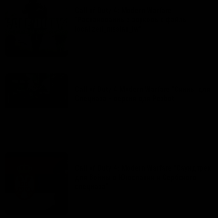
Call of Duty 4: Modern Warfare
"Распакованные звуковые файлы
localized_russian_iw"
33
0
1
9 июля 2025
|
Звуки
,
Скины
Call of Duty 4 Modern Warfare "Скины для
Спецназа - версия для Pezbot"
17
0
0
25 сентября 2020
|
Звуки
,
Саундтреки
Call of Duty 4: Modern Warfare "Саундтрек
для Войны в Югославии и Сербского
спецназа"
63
1
3