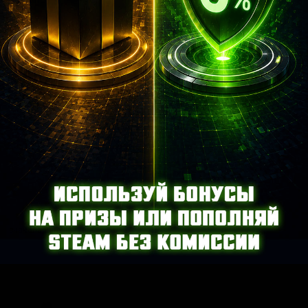
Звуки для Call of Duty 4: Modern Warfare
Все категории
сначала популярные
31 марта
|
Звуки