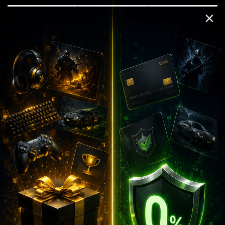
×
Call of Duty 4: Modern Warfare
Поставить оценку
Подписаться
12 077
Новости
Мнения
Файлы
Читы
Гайды
Форум
Юмор
Cкриншоты
Добавить