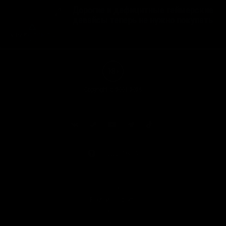
Дорогие и дефицитные геймерские
девайсы теперь не нужно покупать
18
+
Copyright © 2001-2026
Все права защищены законодательством РФ. Использование материалов сайта
возможно только с прямой ссылкой на источник.
ПОДДЕРЖКА
О НАС
О проекте
Реклама на сайте
Вакансии
RSS-каналы