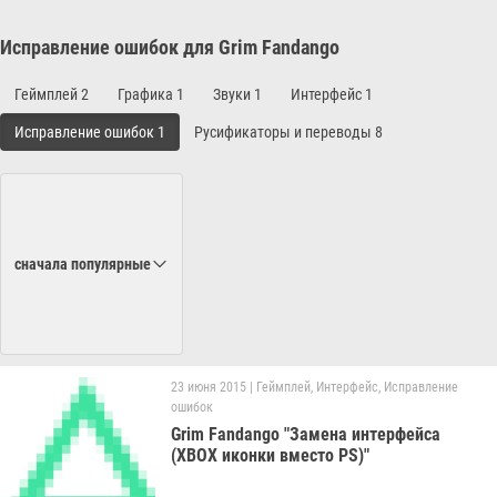
Исправление ошибок для Grim Fandango
Геймплей
2
Графика
1
Звуки
1
Интерфейс
1
Исправление ошибок
1
Русификаторы и переводы
8
сначала популярные
23 июня 2015
|
Геймплей
,
Интерфейс
,
Исправление
ошибок
Grim Fandango "Замена интерфейса
(XBOX иконки вместо PS)"