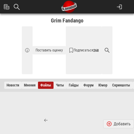
Grim Fandango
Поставить оценку
Подписаться
268
Новости
Мнения
Файлы
Читы
Гайды
Форум
Юмор
Cкриншоты
Добавить