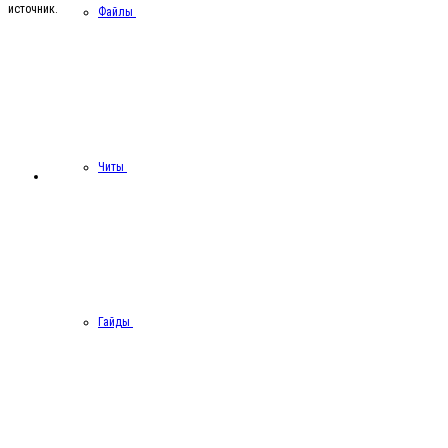
источник.
Файлы
Читы
Гайды