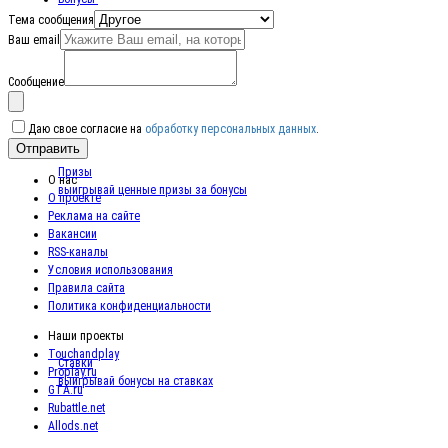
Тема сообщения
Ваш email
Сообщение
Даю свое согласие на
обработку персональных данных
.
Отправить
Призы
О нас
выигрывай ценные призы за бонусы
О проекте
Реклама на сайте
Вакансии
RSS-каналы
Условия использования
Правила сайта
Политика конфиденциальности
Наши проекты
Touchandplay
Ставки
Proplay.ru
выигрывай бонусы на ставках
GTA.ru
Rubattle.net
Allods.net