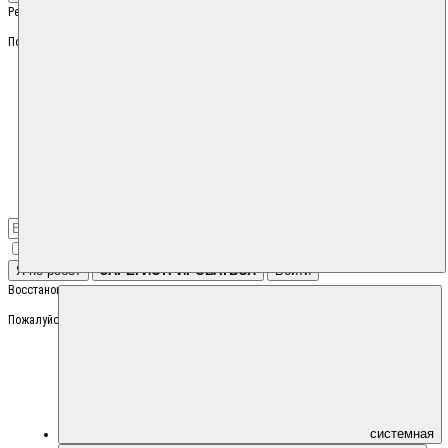
Регистрация
Пожалуйста, введите Ваш e-mail, чтобы зарегистрироваться.
Получать новости
ЗАРЕГИСТРИРОВАТЬСЯ
Войти
Восстановление доступа к аккаунту
Пожалуйста, введите Ваш e-mail, чтобы начать процедуру восстановления.
системная