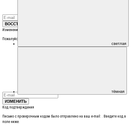
ВОССТАНОВИТЬ
Войти
Изменение почты
Пожалуйста, введите Ваш e-mail, чтобы начать процедуру восстановления.
светлая
тёмная
ИЗМЕНИТЬ
Код подтверждения
Письмо с проверочным кодом было отправлено на ваш e-mail:
. Введите код в
поле ниже.