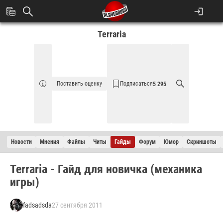
Terraria
Поставить оценку
Подписаться
5 295
Новости
Мнения
Файлы
Читы
Гайды
Форум
Юмор
Cкриншоты
Terraria - Гайд для новичка (механика
игры)
fadsadsda
27 сентября 2011