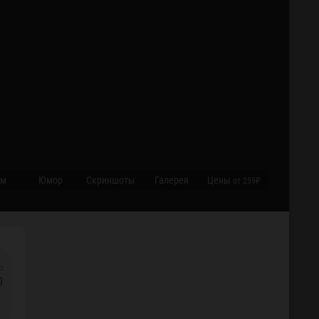
ум
Юмор
Cкриншоты
Галерея
Цены
от 259₽
0