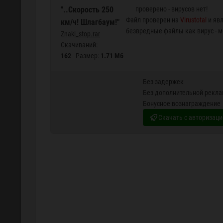
"..Скорость 250
проверено - вирусов нет!
Файл проверен на
Virustotal
и явл
км/ч! Шлагбаум!"
безвредные файлы как вирус - 
Znaki_stop.rar
Скачиваний:
162
Размер:
1.71 Мб
Без задержек
Без дополнительной рекл
Бонусное вознаграждение
Скачать c авторизаци