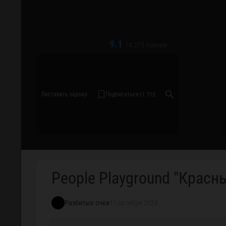
9.1
14 273
оценки
Поставить оценку
Подписаться
11 713
People Playground "Красн
Разбитые очки
11 октября 2024