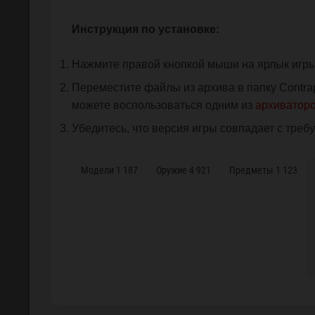
Инструкция по установке:
Нажмите правой кнопкой мыши на ярлык игр
Переместите файлы из архива в папку Contrapt
можете воспользоваться одним из
архиваторов
Убедитесь, что версия игры совпадает с требу
Модели
1 187
Оружие
4 921
Предметы
1 123