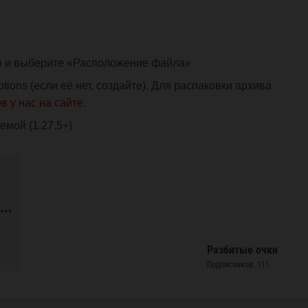
ы и выберите «Расположение файла»
ions (если её нет, создайте). Для распаковки архива
 у нас на сайте
.
емой (1.27.5+)
Разбитые очки
Подписчиков: 111